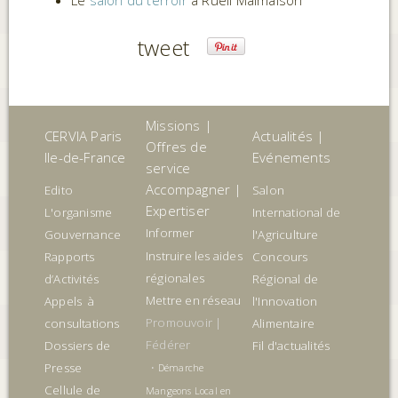
Le
salon du terroir
à Rueil Malmaison
tweet
Missions |
CERVIA Paris
Actualités |
Offres de
Ile-de-France
Evénements
service
Accompagner |
Edito
Salon
Expertiser
L'organisme
International de
Informer
Gouvernance
l'Agriculture
Instruire les aides
Rapports
Concours
régionales
d’Activités
Régional de
Mettre en réseau
Appels à
l'Innovation
Promouvoir |
consultations
Alimentaire
Fédérer
Dossiers de
Fil d'actualités
Presse
•
Démarche
Cellule de
Mangeons Local en