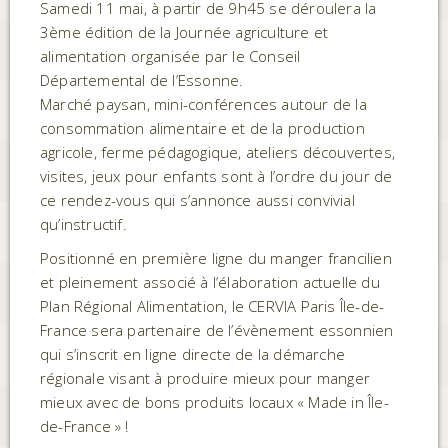
Samedi 11 mai, à partir de 9h45 se déroulera la
3ème édition de la Journée agriculture et
alimentation organisée par le Conseil
Départemental de l’Essonne.
Marché paysan, mini-conférences autour de la
consommation alimentaire et de la production
agricole, ferme pédagogique, ateliers découvertes,
visites, jeux pour enfants sont à l’ordre du jour de
ce rendez-vous qui s’annonce aussi convivial
qu’instructif.
Positionné en première ligne du manger francilien
et pleinement associé à l’élaboration actuelle du
Plan Régional Alimentation, le CERVIA Paris Île-de-
France sera partenaire de l’évènement essonnien
qui s’inscrit en ligne directe de la démarche
régionale visant à produire mieux pour manger
mieux avec de bons produits locaux « Made in Île-
de-France » !