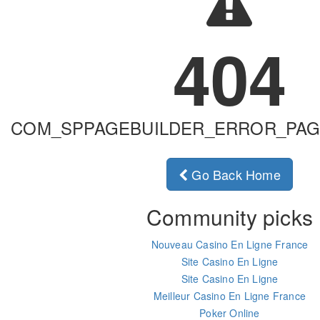
404
COM_SPPAGEBUILDER_ERROR_PA
Go Back Home
Community picks
Nouveau Casino En Ligne France
Site Casino En Ligne
Site Casino En Ligne
Meilleur Casino En Ligne France
Poker Online