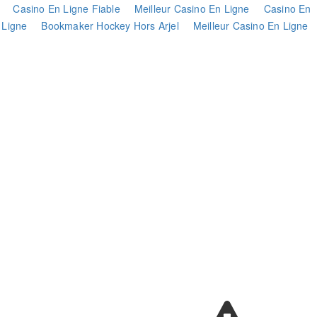
Casino En Ligne Fiable
Meilleur Casino En Ligne
Casino En
Ligne
Bookmaker Hockey Hors Arjel
Meilleur Casino En Ligne