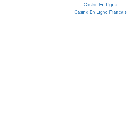
Casino En Ligne
Casino En Ligne Francais