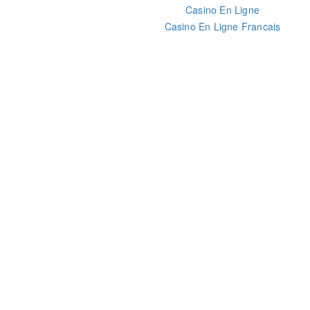
Casino En Ligne
Casino En Ligne Francais