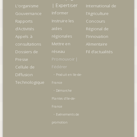
| Expertiser
L'organisme
International de
Informer
Gouvernance
l'Agriculture
Instruire les
Rapports
Concours
aides
d’Activités
Régional de
régionales
Appels à
l'Innovation
Mettre en
consultations
Alimentaire
réseau
Dossiers de
Fil d'actualités
Promouvoir |
Presse
Fédérer
Cellule de
Diffusion
•
Produit en Ile-de-
Technologique
France
•
Démarche
Plantes d’Ile-de-
France
•
Evénements de
promotion