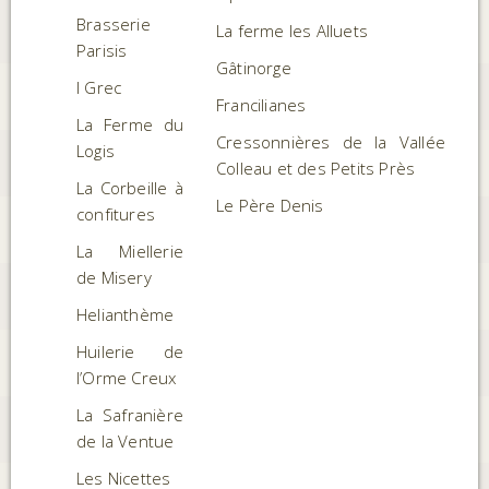
Brasserie
La ferme les Alluets
Parisis
Gâtinorge
I Grec
Francilianes
La Ferme du
Cressonnières de la Vallée
Logis
Colleau et des Petits Près
La Corbeille à
Le Père Denis
confitures
La Miellerie
de Misery
Helianthème
Huilerie de
l’Orme Creux
La Safranière
de la Ventue
Les Nicettes