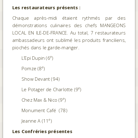
Les restaurateurs présents :
Chaque après-midi étaient rythmés par des
démonstrations culinaires des chefs MANGEONS
LOCAL EN ILE-DE-FRANCE. Au total, 7 restaurateurs
ambassadeurs ont sublimé les produits franciliens,
piochés dans le garde-manger.
e
L’Epi Dupin (6
)
e
Pomze (8
)
Show Devant (94)
e
Le Potager de Charlotte (9
)
e
Chez Max & Nico (9
)
Monument Café (78)
e
Jeanne A (11
)
Les Confréries présentes