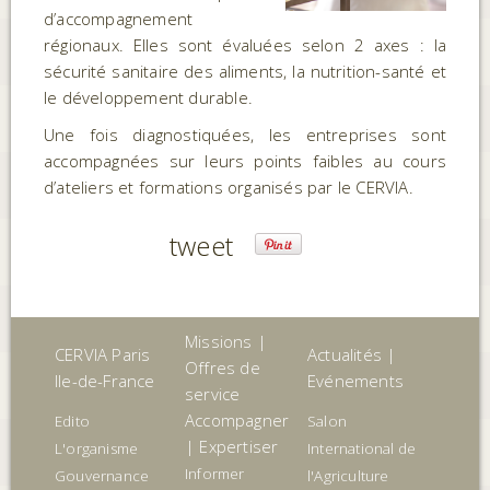
d’accompagnement
régionaux. Elles sont évaluées selon 2 axes : la
sécurité sanitaire des aliments, la nutrition-santé et
le développement durable.
Une fois diagnostiquées, les entreprises sont
accompagnées sur leurs points faibles au cours
d’ateliers et formations organisés par le CERVIA.
tweet
Missions |
CERVIA Paris
Actualités |
Offres de
Ile-de-France
Evénements
service
Accompagner
Edito
Salon
| Expertiser
L'organisme
International de
Informer
Gouvernance
l'Agriculture