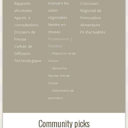
Instruire les
Rapports
Concours
aides
d’Activités
Régional de
régionales
Appels à
l'Innovation
Mettre en
consultations
Alimentaire
réseau
Dossiers de
Fil d'actualités
Promouvoir |
Presse
Fédérer
Cellule de
Diffusion
•
Produit en Ile-de-
Technologique
France
•
Démarche
Plantes d’Ile-de-
France
•
Evénements de
promotion
Community picks