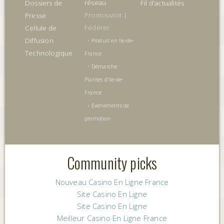
réseau
Dossiers de
Fil d'actualités
Promouvoir |
Presse
Fédérer
Cellule de
Diffusion
•
Produit en Ile-de-
Technologique
France
•
Démarche
Plantes d’Ile-de-
France
•
Evénements de
promotion
Community picks
Nouveau Casino En Ligne France
Site Casino En Ligne
Site Casino En Ligne
Meilleur Casino En Ligne France