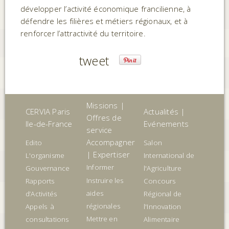
développer l’activité économique francilienne, à
défendre les filières et métiers régionaux, et à
renforcer l’attractivité du territoire.
tweet
Missions |
CERVIA Paris
Actualités |
Offres de
Ile-de-France
Evénements
service
Accompagner
Edito
Salon
| Expertiser
L'organisme
International de
Informer
Gouvernance
l'Agriculture
Instruire les
Rapports
Concours
aides
d’Activités
Régional de
régionales
Appels à
l'Innovation
Mettre en
consultations
Alimentaire